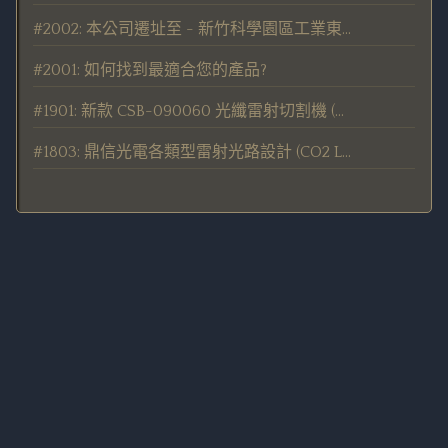
#2002: 本公司遷址至 - 新竹科學園區工業東四路24號1F (距離原處1公里)
#2001: 如何找到最適合您的產品?
#1901: 新款 CSB-090060 光纖雷射切割機 (新代控制器) 於 TIMTOS 2019 展出
#1803: 鼎信光電各類型雷射光路設計 (CO2 Laser / Fiber Laser)