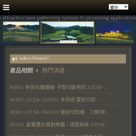
ractive laser patterning systems to promising application fie
ble) Resellers Wanted !
產品相關
熱門消息
#2601: 多排光纖纜線-平整切斷用的 ATDSF-030R-B 光纖線切割機 - 發表/出貨
#2402: ATCLB-035030 多用途 雷射切割 、劃線 、鑽孔 加工機 發表 / 交貨
#2401: ATCSB-060060 雷射切割機 - 刀模(柴模)板製作用切割機 發表/交貨
#2305: 最實惠的雷射佈圖 / 清理系統 ATPSB-030030-100F 發表/交貨