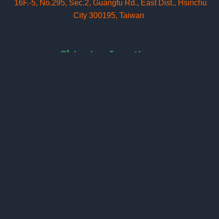
16F.-5, No.295, Sec.2, Guangfu Rd
.
, East Dist., Hsinchu
City 300195, Taiwan
Shipping Locations
出貨地址
1st Shipping Address
300093 新竹科學園區 新竹市東區工業東四路24號1樓
1F., No. 24, Gongye E. 4th Rd., Science-Based Industrial
Park, Hsinchu 300093, Taiwan
2nd Shipping Address
300047 新竹市東區埔頂里埔頂路89號1
樓之1