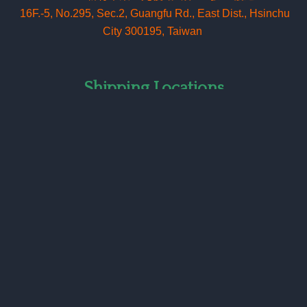
16F.-5, No.295, Sec.2, Guangfu Rd
.
, East Dist., Hsinchu
City 300195, Taiwan
Shipping Locations
出貨地址
1st Shipping Address
300093 新竹科學園區 新竹市東區工業東四路24號1樓
1F., No. 24, Gongye E. 4th Rd., Science-Based Industrial
Park, Hsinchu 300093, Taiwan
2nd Shipping Address
300047 新竹市東區埔頂里埔頂路89號1
樓之1