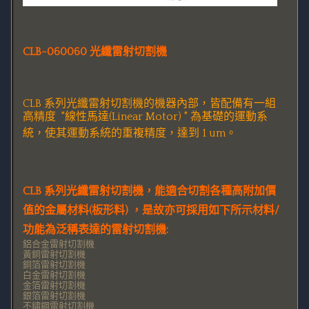
CLB-060060 光纖雷射切割機
CLB
系列光纖雷射切割機的機器內部，皆配備有一組
高精度 "線性馬達(
Linear Motor) "
為基礎的運動系
統，使其運動系統的重複精度，達到 1 um。
CLB
系列光纖雷射切割機，能適合切割各種高附加價
值的金屬材料
(板形料) ，是故
亦可採用如下所示材料/
功能為
泛稱
表達
的
雷射切割機:
鋁合金雷射切割機
黃銅雷射切割機
銅箔雷射切割機
白金雷射切割機
金箔雷射切割機
銀箔雷射切割機
不鏽鋼雷射切割機