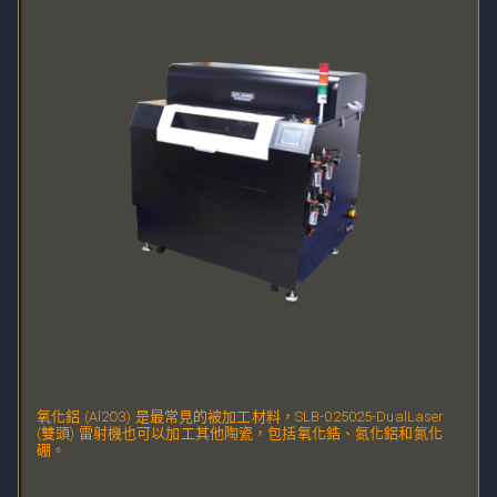
氧化鋁 (Al2O3) 是最常見的被
加工
材料，SLB-025025-DualLaser 
(雙頭) 雷射機也可以加工其他陶瓷，包括氧化鋯、氮化鋁和氮化
硼。