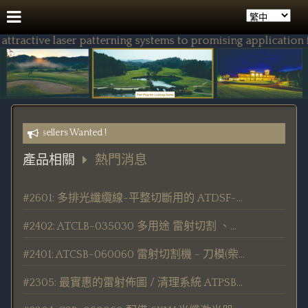
active laser patterning systems to promising application fiel
le) Resellers Wanted !
產品相關
熱門消息
#2601: 多排光纖纜線-平整切斷用的 ATDSF-030R-B 光纖線切割機 - 發表/出貨
#2402: ATCLB-035030 多用途 雷射切割 、劃線 、鑽孔 加工機 發表 / 交貨
#2401: ATCSB-060060 雷射切割機 - 刀模(柴模)板製作用切割機 發表/交貨
#2305: 最實惠的雷射佈圖 / 清理系統 ATPSB-030030-100F 發表/交貨