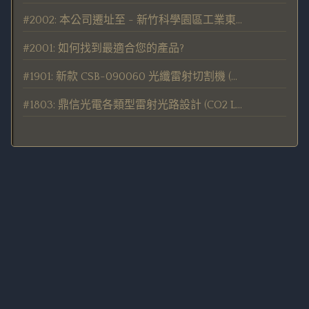
#2002: 本公司遷址至 - 新竹科學園區工業東四路24號1F (距離原處1公里)
#2001: 如何找到最適合您的產品?
#1901: 新款 CSB-090060 光纖雷射切割機 (新代控制器) 於 TIMTOS 2019 展出
#1803: 鼎信光電各類型雷射光路設計 (CO2 Laser / Fiber Laser)