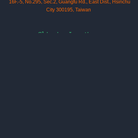
16F.-5, No.295, Sec.2, Guangfu Rd
.
, East Dist., Hsinchu
City 300195, Taiwan
Shipping Locations
出貨地址
1st Shipping Address
300093 新竹科學園區 新竹市東區工業東四路24號1樓
1F., No. 24, Gongye E. 4th Rd., Science-Based Industrial
Park, Hsinchu 300093, Taiwan
2nd Shipping Address
300047 新竹市東區埔頂里埔頂路89號1
樓之1