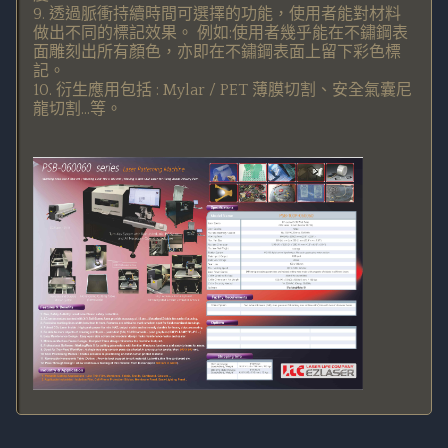
9. 透過脈衝持續時間可選擇的功能，使用者能對材料
做出不同的標記效果。 例如:使用者幾乎能在不鏽鋼表
面雕刻出所有顏色，亦即在不鏽鋼表面上留下彩色標
記。
10. 衍生應用包括 : Mylar / PET 薄膜切割、安全氣囊尼
龍切割...等。