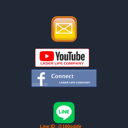
Line ID: @160oddir