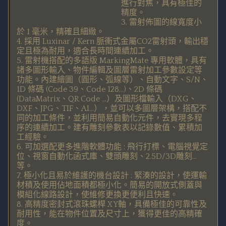
進行對焦，具有極佳的
精度。
3. 雷射佈圖的線寬度小
於 1 毫米，精確且細緻。
4. 採用 Luxinar / Kern 脈衝式金屬CO2雷射頭，輸出穩
定且極為耐用，適合長時間連續加工。
5. 雷射機搭配的多語版 MarkingMate 專用軟體，具有
諸多圖形輸入、物件編輯及圖層雷射加工參數設定等
功能。內建繪圖（圓形、弧線等）、自動文字、S/N、
1D 條碼 (Code 39、Code 128…)、2D 條碼
(DataMatrix、QR Code …）及圖形檔輸入（DXG、
DXF、JPG、TIF、AI…），並可以多圖層架構，搭配不
同的加工條件，並利用簡易自動化元件，去實現多程
序的連續加工。建有雕刻參數表以記錄數值、累積加
工經驗。
6. 可加選配更多進階軟體功能 : 飛行打標、電腦視覺定
位、視窗自動化函式庫、雙頭雕刻、2.5D/3D雕刻…
等。
7. 極小化且易於維護的機台設計 : 緊湊的設計，使運輸
材積及使用佔地面積都極小化。簡易的開放式側蓋與
模組化線路設計，使維修更換更便利且快速。
8. 高精度密封式滾珠螺桿 XY軸，具備極佳的可靠性及
耐用性，能在物件位置及尺寸上，獲得更佳的高精確
度。