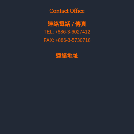
Contact Office
連絡電話 / 傳真
TEL: +886-3-6027412
FAX: +886-3-5730718
連絡地址
300195 新竹市東區光復路2段295號16樓之5
16F.-5, No.295, Sec.2, Guangfu Rd
.
, East Dist., Hsinchu
City 300195, Taiwan
Shipping Locations
出貨地址
1st Shipping Address