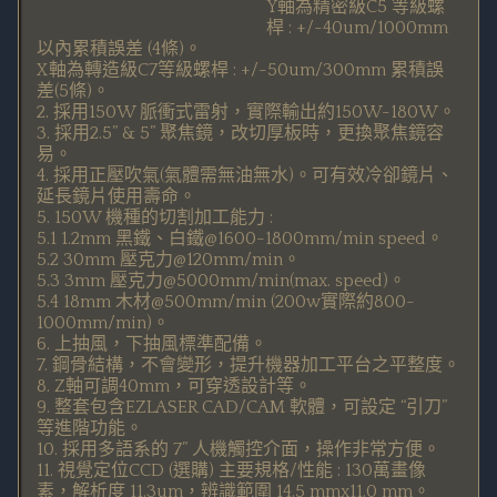
Y軸為精密級C5 等級螺
桿 : +/-40um/1000mm
以內累積誤差 (4條)。
X軸為轉造級C7等級螺桿 : +/-50um/300mm 累積誤
差(5條)。
2. 採用150W 脈衝式雷射，實際輸出約150W-180W。
3. 採用2.5” & 5” 聚焦鏡，改切厚板時，更換聚焦鏡容
易。
4. 採用正壓吹氣(氣體需無油無水)。可有效冷卻鏡片、
延長鏡片使用壽命。
5. 150W 機種的切割加工能力 :
5.1 1.2mm 黑鐵、白鐵@1600-1800mm/min speed。
5.2 30mm 壓克力@120mm/min。
5.3 3mm 壓克力@5000mm/min(max. speed)。
5.4 18mm 木材@500mm/min (200w實際約800-
1000mm/min)。
6. 上抽風，下抽風標準配備。
7. 鋼骨結構，不會變形，提升機器加工平台之平整度。
8. Z軸可調40mm，可穿透設計等。
9. 整套包含EZLASER CAD/CAM 軟體，可設定 “引刀”
等進階功能。
10. 採用多語系的 7” 人機觸控介面，操作非常方便。
11. 視覺定位CCD (選購) 主要規格/性能 : 130萬畫像
素，解析度 11.3um，辨識範圍 14.5 mmx11.0 mm。