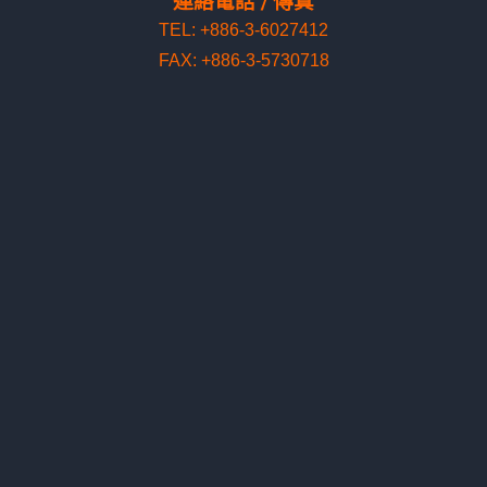
連絡電話 / 傳真
TEL: +886-3-6027412
FAX: +886-3-5730718
連絡地址
300195 新竹市東區光復路2段295號16樓之5
16F.-5, No.295, Sec.2, Guangfu Rd
.
, East Dist., Hsinchu
City 300195, Taiwan
Shipping Locations
出貨地址
1st Shipping Address
300093 新竹科學園區 新竹市東區工業東四路24號1樓
1F., No. 24, Gongye E. 4th Rd., Science-Based Industrial
Park, Hsinchu 300093, Taiwan