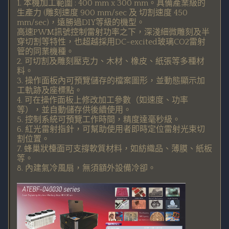
1. 本機加工範圍 : 400 mm x 300 mm。具備產業級的
生產力 (雕刻速度 900 mm/sec 及 切割速度 450
mm/sec)，遠勝過DIY等級的機型。
高速PWM訊號控制雷射功率之下，深淺細微雕刻及半
穿切割等特性，也超越採用DC-excited玻璃CO2雷射
管的同業機種。
2. 可切割及雕刻壓克力、木材、橡皮、紙張等多種材
料。
3. 操作面板內可預覽儲存的檔案圖形，並動態顯示加
工軌跡及座標點。
4. 可在操作面板上修改加工參數（如速度、功率
等），並自動儲存供後續使用。
5. 控制系統可預覽工作時間，精度達毫秒級。
6. 紅光雷射指針，可幫助使用者即時定位雷射光束切
割位置。
7. 蜂巢狀檯面可支撐軟質材料，如紡織品、薄膜、紙板
等。
8. 內建氣冷風扇，無須額外設備冷卻。