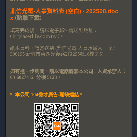
鼎信光電-人事資料表 (空白) - 202508.doc
x
點擊下載
(
)
填寫完成後，請以
電子郵件傳送到地址：
( hr@laserlife.com.tw )
。
紙本資料，請寄送到
(
鼎信光電
-人資承辦人
收
/
300195
新竹市東區光復路
2
段
295
號
16
樓之
5)
如有進一步詢問，請以電話聯繫本公司 - 人資承辦人：
03-6027412 分機 5128。
* 本公司 104徵才廣告-職缺連結 *